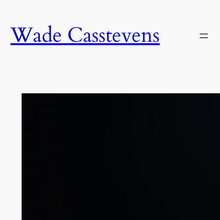
Skip
to
Wade Casstevens
content